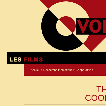
Accueil
>
Recherche thématique
> Coopératives
T
COO