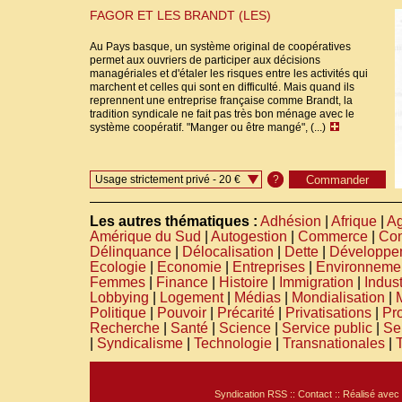
FAGOR ET LES BRANDT (LES)
Au Pays basque, un système original de coopératives
permet aux ouvriers de participer aux décisions
managériales et d'étaler les risques entre les activités qui
marchent et celles qui sont en difficulté. Mais quand ils
reprennent une entreprise française comme Brandt, la
tradition syndicale ne fait pas très bon ménage avec le
système coopératif. "Manger ou être mangé", (...)
Usage strictement privé - 20 €
?
Les autres thématiques :
Adhésion
|
Afrique
|
Ag
Amérique du Sud
|
Autogestion
|
Commerce
|
Co
Délinquance
|
Délocalisation
|
Dette
|
Développe
Ecologie
|
Economie
|
Entreprises
|
Environneme
Femmes
|
Finance
|
Histoire
|
Immigration
|
Indust
Lobbying
|
Logement
|
Médias
|
Mondialisation
|
Politique
|
Pouvoir
|
Précarité
|
Privatisations
|
Pro
Recherche
|
Santé
|
Science
|
Service public
|
Se
|
Syndicalisme
|
Technologie
|
Transnationales
|
Syndication RSS
::
Contact
:: Réalisé avec