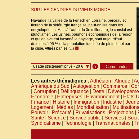
SUR LES CENDRES DU VIEUX MONDE
Hayange, la vallée de la Fensch en Lorraine, berceau et
fleuron de la sidérurgie française, peut-on lire dans les
encyclopédies. Mais à l'aube du 3e millénaire, le constat est
plutôt amer. Les usines, poumons économiques de la région
et qui en avaient façonné le paysage, sont aujourd'hui
détruites à 95 % et la population touchée de plein fouet par
la crise. Attirés par les (...)
Usage strictement privé - 20 €
?
Les autres thématiques :
Adhésion
|
Afrique
|
Ag
Amérique du Sud
|
Autogestion
|
Commerce
|
Co
|
Corruption
|
Délinquance
|
Dette
|
Développeme
Economie
|
Entreprises
|
Environnement
|
Etats-
Finance
|
Histoire
|
Immigration
|
Industrie
|
Jeun
Logement
|
Médias
|
Mondialisation
|
Multination
Pouvoir
|
Précarité
|
Privatisations
|
Projections
|
Santé
|
Science
|
Service public
|
Services
|
Soci
Syndicalisme
|
Technologie
|
Transnationales
|
Tr