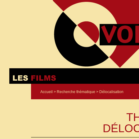
Accueil
>
Recherche thématique
> Délocalisation
T
DÉLOC