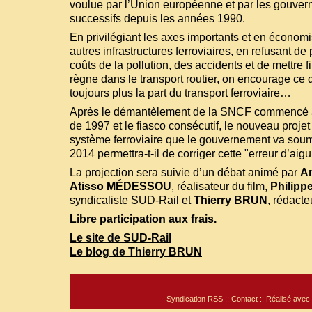
voulue par l’Union européenne et par les gouver
successifs depuis les années 1990.
En privilégiant les axes importants et en économis
autres infrastructures ferroviaires, en refusant d
coûts de la pollution, des accidents et de mettre 
règne dans le transport routier, on encourage ce d
toujours plus la part du transport ferroviaire…
Après le démantèlement de la SNCF commencé av
de 1997 et le fiasco consécutif, le nouveau projet
système ferroviaire que le gouvernement va sou
2014 permettra-t-il de corriger cette "erreur d’aigu
La projection sera suivie d’un débat animé par
A
Atisso MÉDESSOU
, réalisateur du film,
Philip
syndicaliste SUD-Rail et
Thierry BRUN
, rédacte
Libre participation aux frais.
Le site de SUD-Rail
Le blog de Thierry BRUN
Syndication RSS
::
Contact
:: Réalisé avec