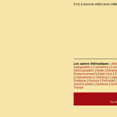
Il n'y a aucune vidéo pour cett
Les autres thématiques :
Adh
Autogestion
|
Commerce
|
Con
Délocalisation
|
Dette
|
Dévelo
Environnement
|
Etats-Unis
|
E
|
Libéralisme
|
Lobbying
|
Log
Politique
|
Pouvoir
|
Précarité
|
Service public
|
Services
|
Soci
Travail
Syndi