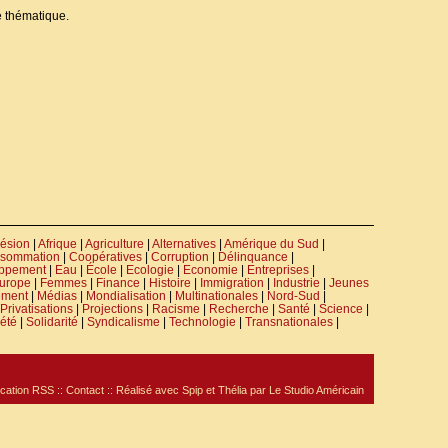
e thématique.
ésion
|
Afrique
|
Agriculture
|
Alternatives
|
Amérique du Sud
|
sommation
|
Coopératives
|
Corruption
|
Délinquance
|
ppement
|
Eau
|
École
|
Ecologie
|
Economie
|
Entreprises
|
urope
|
Femmes
|
Finance
|
Histoire
|
Immigration
|
Industrie
|
Jeunes
ement
|
Médias
|
Mondialisation
|
Multinationales
|
Nord-Sud
|
Privatisations
|
Projections
|
Racisme
|
Recherche
|
Santé
|
Science
|
été
|
Solidarité
|
Syndicalisme
|
Technologie
|
Transnationales
|
cation RSS
::
Contact
:: Réalisé avec
Spip
et
Thélia
par
Le Studio Américain