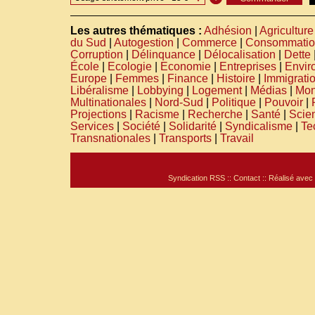
Les autres thématiques :
Adhésion
|
Agriculture
du Sud
|
Autogestion
|
Commerce
|
Consommatio
Corruption
|
Délinquance
|
Délocalisation
|
Dette
École
|
Ecologie
|
Economie
|
Entreprises
|
Envir
Europe
|
Femmes
|
Finance
|
Histoire
|
Immigrati
Libéralisme
|
Lobbying
|
Logement
|
Médias
|
Mon
Multinationales
|
Nord-Sud
|
Politique
|
Pouvoir
|
Projections
|
Racisme
|
Recherche
|
Santé
|
Scie
Services
|
Société
|
Solidarité
|
Syndicalisme
|
Te
Transnationales
|
Transports
|
Travail
Syndication RSS
::
Contact
:: Réalisé avec